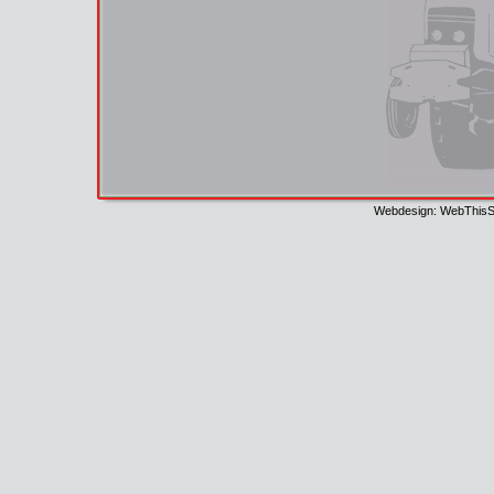
Webdesign: WebThisSi